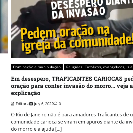
Dominação e manipulação
Religiões. Católicos, evangélicos, islã
A
Em desespero, TRAFICANTES CARIOCAS pe
oração para conter invasão do morro… veja a
explicação
Editoria
July 6, 2022
0
O Rio de Janeiro não é para amadores Traficantes de
e
comunidade carioca se viram em apuros diante da in
do morro e a ajuda […]