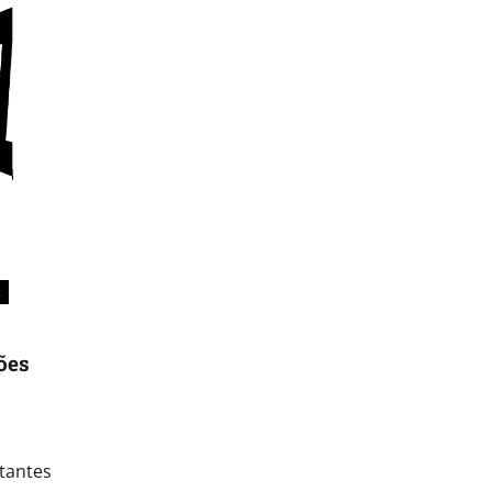
.
ões
tantes