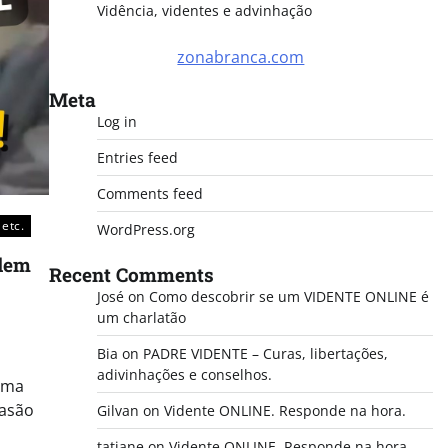
Vidência, videntes e advinhação
zonabranca.com
Meta
Log in
Entries feed
Comments feed
 etc.
WordPress.org
dem
Recent Comments
José
on
Como descobrir se um VIDENTE ONLINE é
um charlatão
Bia
on
PADRE VIDENTE – Curas, libertações,
adivinhações e conselhos.
 uma
vasão
Gilvan
on
Vidente ONLINE. Responde na hora.
tatiane
on
Vidente ONLINE. Responde na hora.