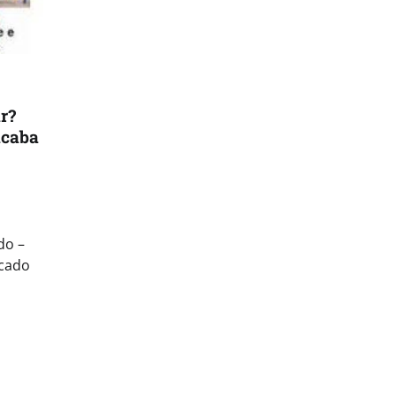
r?
acaba
do –
icado