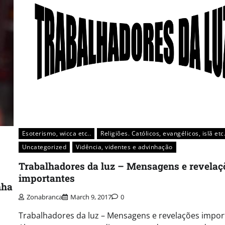
Esoterismo, wicca etc..
Religiões. Católicos, evangélicos, islã etc
Uncategorized
Vidência, videntes e advinhação
Trabalhadores da luz – Mensagens e revelaç
importantes
nha
Zonabranca
March 9, 2017
0
Trabalhadores da luz – Mensagens e revelações impor