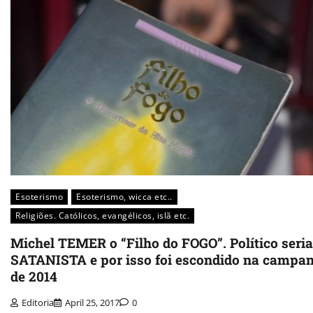
Esoterismo
Esoterismo, wicca etc..
Religiões. Católicos, evangélicos, islã etc.
Michel TEMER o “Filho do FOGO”. Político seria
SATANISTA e por isso foi escondido na campa
de 2014
Editoria
April 25, 2017
0