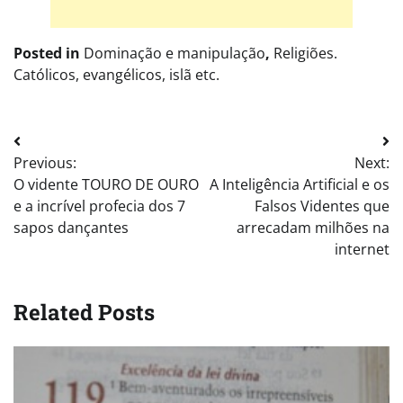
Posted in
Dominação e manipulação
,
Religiões.
Católicos, evangélicos, islã etc.
Post
Previous:
Next:
navigation
O vidente TOURO DE OURO
A Inteligência Artificial e os
e a incrível profecia dos 7
Falsos Videntes que
sapos dançantes
arrecadam milhões na
internet
Related Posts