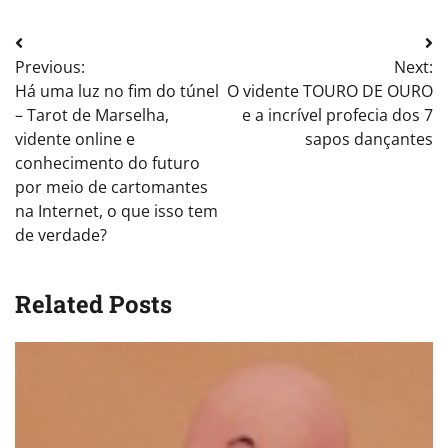
Post
Previous:
Next:
navigation
Há uma luz no fim do túnel
O vidente TOURO DE OURO
– Tarot de Marselha,
e a incrível profecia dos 7
vidente online e
sapos dançantes
conhecimento do futuro
por meio de cartomantes
na Internet, o que isso tem
de verdade?
Related Posts