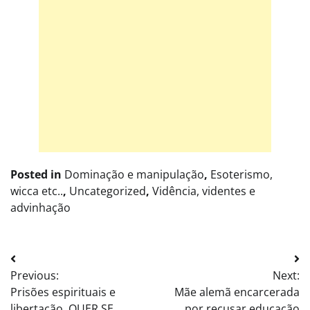
Posted in
Dominação e manipulação
,
Esoterismo,
wicca etc..
,
Uncategorized
,
Vidência, videntes e
advinhação
Post
Previous:
Next:
navigation
Prisões espirituais e
Mãe alemã encarcerada
libertação. QUER SE
por recusar educação