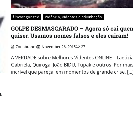
Uncategorized
Vidência, videntes e advinhação
GOLPE DESMASCARADO – Agora só cai que
quiser. Usamos nomes falsos e eles cairam!
Zonabranca
November 26, 2015
27
A VERDADE sobre Melhores Videntes ONLINE – Laetizia
Gabriela, Quiroga, João BIDU, Tupak e outros Por mai
incrível que pareça, em momentos de grande crise, […
a