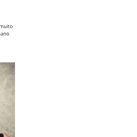
 muito
mano