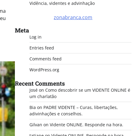
Vidência, videntes e advinhação
uma
zonabranca.com
meu
Meta
Log in
Entries feed
Comments feed
WordPress.org
Recent Comments
José
on
Como descobrir se um VIDENTE ONLINE é
um charlatão
Bia
on
PADRE VIDENTE – Curas, libertações,
adivinhações e conselhos.
Gilvan
on
Vidente ONLINE. Responde na hora.
tatiane
on
Vidente ONLINE. Responde na hora.