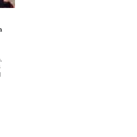
m
,
s
]