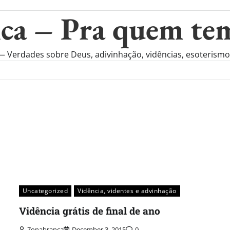
ca – Pra quem te
rdades sobre Deus, adivinhação, vidências, esoterismo, r
Uncategorized
Vidência, videntes e advinhação
Vidência grátis de final de ano
Zonabranca
December 3, 2015
0