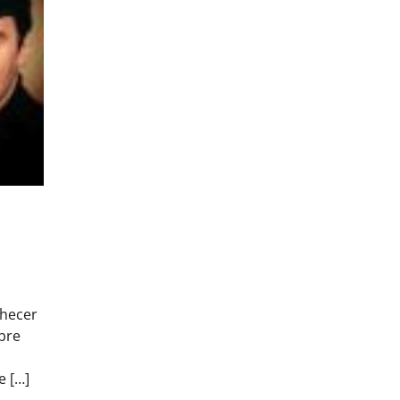
nhecer
bre
e […]