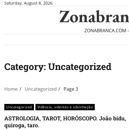
Skip
Saturday, August 8, 2026
Zonabran
to
content
ZONABRANCA.COM — Ve
Category:
Uncategorized
Home
Uncategorized
Page 3
Uncategorized
Vidência, videntes e advinhação
ASTROLOGIA, TAROT, HORÓSCOPO. João bidu,
quiroga, taro.