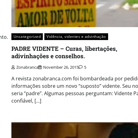
nto.
Uncategorized
Vidência, videntes e advinhação
PADRE VIDENTE – Curas, libertações,
adivinhações e conselhos.
Zonabranca
November 26, 2015
5
A revista zonabranca.com foi bombardeada por pedid
informações sobre um novo “suposto” vidente. Seu 
seria “padre”. Algumas pessoas perguntam: Vidente P
confiável, […]