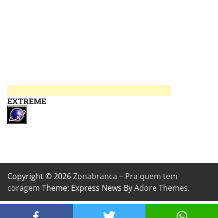
EXTREME
Copyright © 2026
Zonabranca – Pra quem tem
coragem
Theme: Express News By
Adore Themes
.