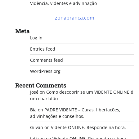
Vidência, videntes e advinhação
zonabranca.com
Meta
Log in
Entries feed
Comments feed
WordPress.org
Recent Comments
José
on
Como descobrir se um VIDENTE ONLINE é
um charlatão
Bia
on
PADRE VIDENTE – Curas, libertações,
adivinhações e conselhos.
Gilvan
on
Vidente ONLINE. Responde na hora.
tatiane
on
Vidente ONLINE. Responde na hora.