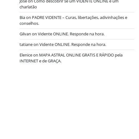
José
on
Como descobrir se um VIDENTE ONLINE é um
charlatão
Bia
on
PADRE VIDENTE – Curas, libertações, adivinhações e
conselhos.
Gilvan
on
Vidente ONLINE. Responde na hora.
tatiane
on
Vidente ONLINE. Responde na hora.
Elenice
on
MAPA ASTRAL ONLINE GRATIS E RÁPIDO pela
INTERNET e de GRAÇA.