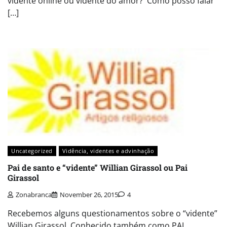
vidente online ou vidente do amor? Como posso falar
[…]
Uncategorized
Vidência, videntes e advinhação
Pai de santo e “vidente” Willian Girassol ou Pai
Girassol
Zonabranca
November 26, 2015
4
Recebemos alguns questionamentos sobre o “vidente”
Willian Girassol. Conhecido também como PAI