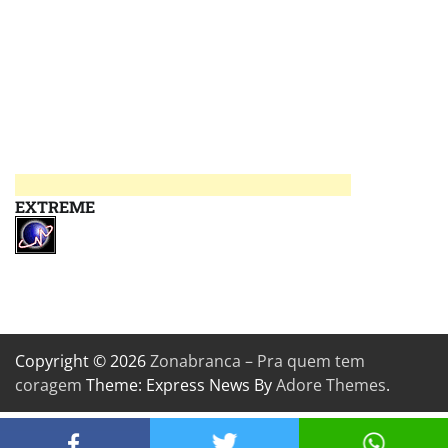
EXTREME
Copyright © 2026
Zonabranca – Pra quem tem
coragem
Theme: Express News By
Adore Themes
.